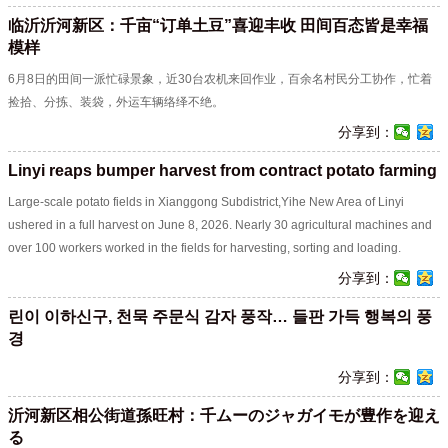
临沂沂河新区：千亩“订单土豆”喜迎丰收 田间百态皆是幸福
模样
6月8日的田间一派忙碌景象，近30台农机来回作业，百余名村民分工协作，忙着
捡拾、分拣、装袋，外运车辆络绎不绝。
分享到：
Linyi reaps bumper harvest from contract potato farming
Large-scale potato fields in Xianggong Subdistrict,Yihe New Area of Linyi
ushered in a full harvest on June 8, 2026. Nearly 30 agricultural machines and
over 100 workers worked in the fields for harvesting, sorting and loading.
分享到：
린이 이하신구, 천묵 주문식 감자 풍작… 들판 가득 행복의 풍
경
分享到：
沂河新区相公街道孫旺村：千ムーのジャガイモが豊作を迎え
る