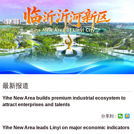
最新报道
Yihe New Area builds premium industrial ecosystem to
attract enterprises and talents
分享到：
Yihe New Area leads Linyi on major economic indicators