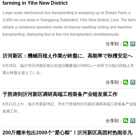
farming in Yihe New District
Large-scale mechanical rice transplanting is wrapping up at Shalan Farm, a
3,000-mu rice base in Xianggong Subdistrict, Yihe New District, Linyi. The farm
adopts a combined operation mode of manual seedling sorting and machine
transplanting, deploying four to five rice transplanters simultaneously.
分享到：
沂河新区：機械田植え作業が終盤に、高能率で秋穫安定へ
6月29日、臨沂市沂河新区相公街道沙蘭農場の3000ムー水田での稲の田植え作
業が終盤を迎えている。
分享到：
于胜涛到沂河新区调研高端工程装备产业链发展工作
6月21日上午，临沂市委副书记、市长于胜涛到沂河新区调研高端工程装备产业链
发展工作。
分享到：
200斤糯米包出2000个“爱心粽”！沂河新区高团村热闹非凡