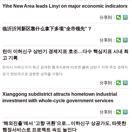
Yihe New Area leads Linyi on major economic indicators
分享到：
临沂沂河新区靠什么拿下多项“全市领先”？
分享到：
린이 이허신구 상반기 경제지표 호조…다수 핵심지표 시내 최
고 기록
린이시 이허신구가 최근 공개한 통계자료에 따르면 올해 상반기 지역 주요 경제지
표가 전반적으로 양호한 성적을 거뒀다.
分享到：
Xianggong subdistrict attracts hometown industrial
investment with whole-cycle government services
分享到：
‘해외진출’에서 ‘고향 귀환’으로…이하신구 상공가도, 따뜻한
행정서비스로 프로젝트 속도 높인다