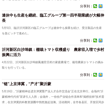
分享到：
連休中も生産を継続、臨工グループ第一四半期業績が大幅伸
長
5月5日、臨沂沂河新区の臨工グループは連休中も操業を続け、受注製品の生産
を急ピッチで進めた。
分享到：
沂河新区白沙埠鎮：棚栽トマト収穫盛り 農家収入増で乡村
振興に活力
​4月22日、沂河新区白沙埠鎮鳳儀官庄村の家庭農場で、栽培農家がトマトの摘み
取りを行っている。
分享到：
“链”上京津冀，“产才”聚沂蒙
5月19日，“沂蒙精神走进京津冀暨产业人才合作交流会”正在北京举行。会场内“沂
蒙精神代代传”宣讲引人入胜；会场外，一份份产业链合作清单和“揭榜挂帅”技术需
求，在京津冀的科教资源圈中悄然激起涟漪。活动期间，全市各县区、开发区同步