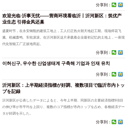
分享到：
欢迎光临·沂事无忧——营商环境看临沂丨沂河新区：筑优产
业生态 引得金凤还巢
盛夏时节，在永安钢瓶的建筑工地上，工人们正热火朝天地赶工期。现场焊花飞
溅、机械轰鸣、车轮滚滚。在沂河新区这片承载着企业最初记忆的土地上，一座现
代化智能工厂正拔地而起。
分享到：
이허신구, 우수한 산업생태계 구축해 기업과 인재 유치
分享到：
沂河新区：上半期経済指標が好調、複数項目で臨沂市内トッ
プを記録
沂河新区が公表したデータによると、今年上半期、同新区の主要経済指標9項目
の伸び率が市平均を上回り、複数のコア指標が市内トップを占め、各種経済デー
タが好調を示した。
分享到：