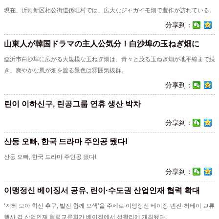
現在、沂河新区相公街道孫旺村では、広大なジャガイモ畑で豊作が訪れている。
分享到：
山東人が韓国ドラマの主人公気分！白沙埠の玉ねぎ畑に
臨沂市白沙埠に広がる大規模な玉ねぎ畑は、青々と茂る玉ねぎ畑が地平線まで続
き、爽やかな風が畑を渡る景色は雰囲気抜群。
分享到：
린이 이하신구, 린공그룹 연휴 생산 박차
分享到：
산동 오빠, 한국 드라마 주인공 됐다!
산둥 오빠, 한국 드라마 주인공 됐다!
分享到：
이맹정신 베이징서 공유, 린이·수도권 산업인재 협력 확대
‘지혜 모아 혁신 추구, 발전 함께 모색’을 주제로 이맹정신 베이징·톈진·허베이 교류
행사 겸 산업인재 협력교류회가 베이징에서 성황리에 개최됐다.