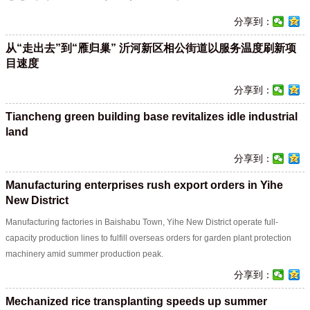
分享到：
从“走出去”到“雁归巢” 沂河新区相公街道以服务温度刷新项
目速度
分享到：
Tiancheng green building base revitalizes idle industrial
land
分享到：
Manufacturing enterprises rush export orders in Yihe
New District
Manufacturing factories in Baishabu Town, Yihe New District operate full-
capacity production lines to fulfill overseas orders for garden plant protection
machinery amid summer production peak.
分享到：
Mechanized rice transplanting speeds up summer