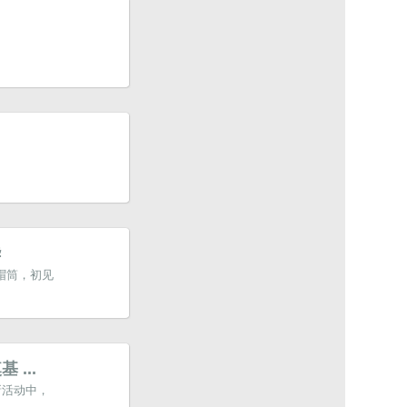
华
帽筒，初见
...
新活动中，