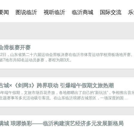
要闻
图说临沂
视听临沂
临沂商城
国际交流
乐
会滑板赛开赛
22日，山东省第二十六届运动会滑板决赛在临沂市体育运动学校滑板场地开赛
省7地市共60名运动员参赛，赛程为期3天。
古城×《剑网3》跨界联动 引爆端午假期文旅热潮
26年端午假期，文旅市场百花齐放，各地都晒出了自己的“新玩法”，争相推出音
主题赛事等多元活动吸引客流。在山东临沂琅琊古城景区，一场深度的国 ...
满城 琅琊焕彩——临沂构建演艺经济多元发展新格局