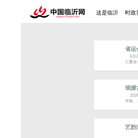
这是临沂
时政
省运
6月
汇聚全
琅琊
20
市集、
艺韵