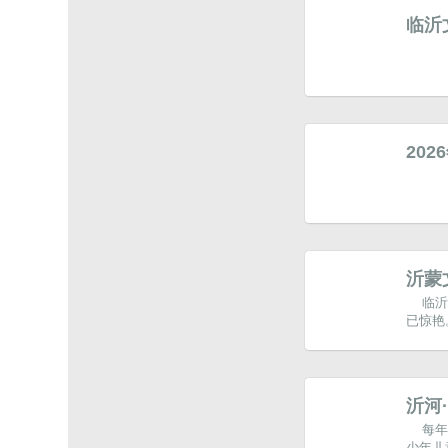
临沂
20
沂蒙
临沂
已惊艳
沂河
每年
少年儿