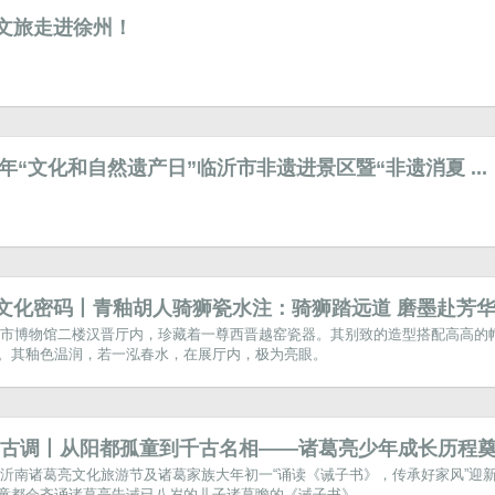
文旅走进徐州！
26年“文化和自然遗产日”临沂市非遗进景区暨“非遗消夏 ...
文化密码丨青釉胡人骑狮瓷水注：骑狮踏远道 磨墨赴芳
市博物馆二楼汉晋厅内，珍藏着一尊西晋越窑瓷器。其别致的造型搭配高高的
。其釉色温润，若一泓春水，在展厅内，极为亮眼。
·古调丨从阳都孤童到千古名相——诸葛亮少年成长历程奠基 
沂南诸葛亮文化旅游节及诸葛家族大年初一“诵读《诫子书》，传承好家风”迎
童都会齐诵诸葛亮告诫已八岁的儿子诸葛瞻的《诫子书》，