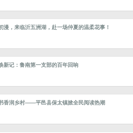
初漫，来临沂五洲湖，赴一场仲夏的温柔花事！
焕新记：鲁南第一支部的百年回响
书香润乡村——平邑县保太镇掀全民阅读热潮