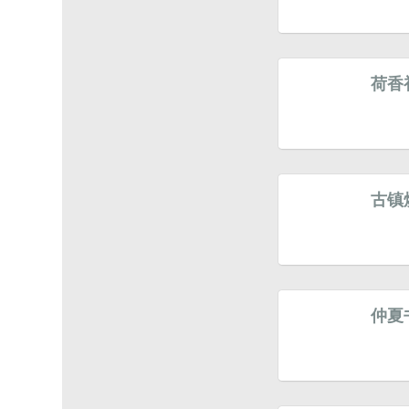
荷香
古镇
仲夏