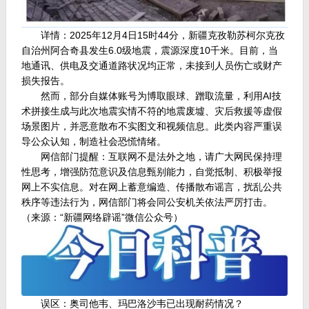
详情：2025年12月4日15时44分，新疆克孜勒苏柯尔克孜
自治州阿合奇县发生6.0级地震，震源深度10千米。目前，当
地通讯、供电及交通道路状况均正常，未接到人员伤亡或财产
损失报告。
然而，部分自媒体账号为博取眼球、蹭取流量，利用AI技
术拼接生成与此次地震实情不符的地震废墟、灾后救援等虚假
场景图片，并恶意散布不实图文和视频信息。此类内容严重误
导公众认知，制造社会恐慌情绪。
网信部门提醒：互联网不是法外之地，请广大网民保持理
性思考，增强防范意识及信息甄别能力，自觉抵制、积极举报
网上不实信息。对在网上蓄意编造、传播散布谣言，扰乱公共
秩序等违法行为，网信部门将会同公安机关依法严厉打击。
（来源：“新疆网络辟谣”微信公众号）
误区：奥司他韦、玛巴洛沙韦已出现耐药情况？