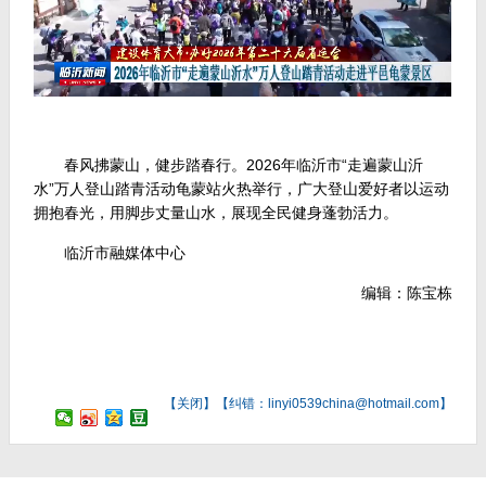
春风拂蒙山，健步踏春行。2026年临沂市“走遍蒙山沂
水”万人登山踏青活动龟蒙站火热举行，广大登山爱好者以运动
拥抱春光，用脚步丈量山水，展现全民健身蓬勃活力。
临沂市融媒体中心
编辑：陈宝栋
【
关闭
】【纠错：linyi0539china@hotmail.com】