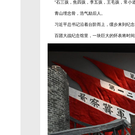
“石三孩，焦四孩，李五孩，王毛孩，常小
青山埋忠骨，浩气励后人。
习近平总书记沿着台阶而上，缓步来到纪念
百团大战纪念馆里，一块巨大的怀表将时间定