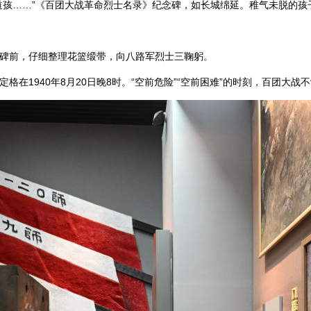
道孩……”《百团大战革命烈士名录》纪念碑，如长城绵延。稚气未脱的孩
碑前，仔细整理花篮缎带，向八路军烈士三鞠躬。
格在1940年8月20日晚8时。“空前危险”“空前困难”的时刻，百团大