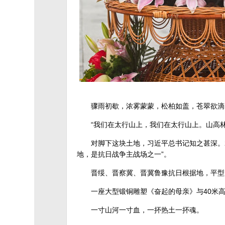
骤雨初歇，浓雾蒙蒙，松柏如盖，苍翠欲滴
“我们在太行山上，我们在太行山上。山高
对脚下这块土地，习近平总书记知之甚深。
地，是抗日战争主战场之一”。
晋绥、晋察冀、晋冀鲁豫抗日根据地，平型
一座大型锻铜雕塑《奋起的母亲》与40米
一寸山河一寸血，一抔热土一抔魂。