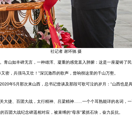
社记者 谢环驰 摄
。青山如丰碑无言，一种雄浑、凝重的感觉直入肺腑：这是一座凝铸了民
林又密，兵强马又壮！”深沉激昂的歌声，曾响彻这里的千山万壑。
2020年5月那次来山西，总书记曾谈及那段可歌可泣的岁月：“山西也是
关大捷、百团大战，太行精神、吕梁精神……一个个耳熟能详的名词，一
高的百团大战纪念碑遥相对应，被束缚的“母亲”紧抓石块，奋力反抗。