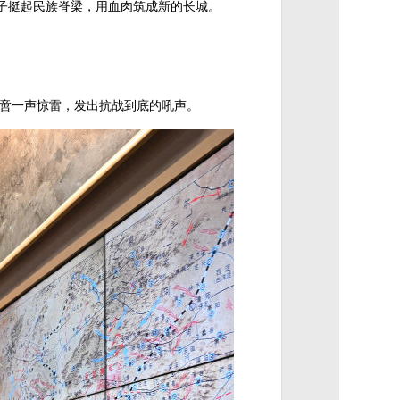
子挺起民族脊梁，用血肉筑成新的长城。
战不啻一声惊雷，发出抗战到底的吼声。