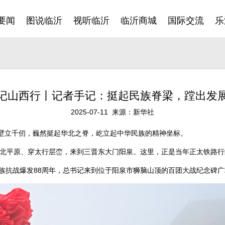
要闻
图说临沂
视听临沂
临沂商城
国际交流
乐
记山西行丨记者手记：挺起民族脊梁，蹚出发
2025-07-11 来源：新华社
，壁立千仞，巍然挺起华北之脊，屹立起中华民族的精神坐标。
北平原、穿太行层峦，来到三晋东大门阳泉。这里，正是当年正太铁路行
全民族抗战爆发88周年，总书记来到位于阳泉市狮脑山顶的百团大战纪念碑