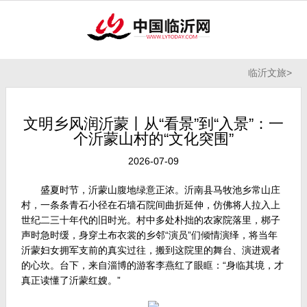
临沂文旅
>
文明乡风润沂蒙丨从“看景”到“入景”：一
个沂蒙山村的“文化突围”
2026-07-09
盛夏时节，沂蒙山腹地绿意正浓。沂南县马牧池乡常山庄
村，一条条青石小径在石墙石院间曲折延伸，仿佛将人拉入上
世纪二三十年代的旧时光。村中多处朴拙的农家院落里，梆子
声时急时缓，身穿土布衣裳的乡邻“演员”们倾情演绎，将当年
沂蒙妇女拥军支前的真实过往，搬到这院里的舞台、演进观者
的心坎。台下，来自淄博的游客李燕红了眼眶：“身临其境，才
真正读懂了沂蒙红嫂。”