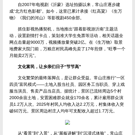
自2007年电视剧《沂蒙》选址拍摄以来，常山庄逐步建
成“北方红色影都”。如今，这里已累计承接《红高粱》《生万
物》《我们的河山》等影视剧450余部。
抓住影视热播契机，当地推出“跟着影视游沂南”主题活
动，设置剧情打卡点，策划准大学生免票等活动，相关话题全
网点击量超9000万，视频播放量突破2亿。在《生万物》取景
地费家大院门前，万粮庄村民高峰先卖了17年煎饼，“旺季一个
月能卖2万元”。
文化富民，让乡亲们日子“节节高”
文化繁荣的最终落脚点，是让群众受益。常山庄推行“一区
四员”富民模式——土地入股当社员、园区务工当职员、穿上戏
服当演员、售卖产品当店员。据统计，景区已流转周边5个村
2000余亩土地，安置困难群众就业170余名，累计雇用群众演
员1.2万人次。2025年村民人均收入达2.2万元，村集体收入突
破60万元。景区周边村庄人均年可支配收入超过1.7万元。
从“看景”到“入景”，从“展板讲解”到“沉浸式体验”，常山庄