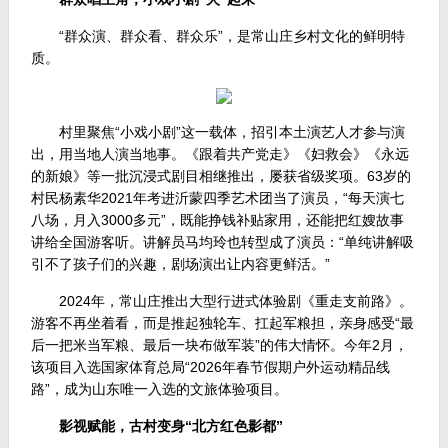
“群众演、群众看、群众乐”，是常山庄乡村文化的鲜明特
质。
村里聚焦“小戏小剧”这一载体，招引本土演艺人才参与演
出，用当地人演当地事。《跟着共产党走》《妇救会》《永远
的新娘》等一批沉浸式剧目相继推出，屡获省级奖项。63岁的
村民杨素华2021年考进沂蒙四季艺术团当了演员，“每天演七
八场，月入3000多元”，既能挣钱补贴家用，还能把红嫂故事
讲给全国游客听。讲解员马均玲也转型成了演员：“单纯讲解吸
引不了孩子们的兴趣，剧场演出让内容更鲜活。”
2024年，常山庄推出大型行进式体验剧《重走支前路》。
游客不再坐着看，而是推起独轮车、扛起军粮担，亲身感受“最
后一把米当军粮、最后一块布做军装”的伟大情怀。今年2月，
该项目入选国家体育总局“2026年春节假期户外运动精品线
路”，成为山东唯一入选的文旅体验项目。
影视赋能，古村变身“北方红色影都”