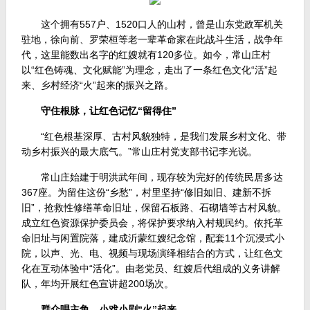
这个拥有557户、1520口人的山村，曾是山东党政军机关
驻地，徐向前、罗荣桓等老一辈革命家在此战斗生活，战争年
代，这里能数出名字的红嫂就有120多位。如今，常山庄村
以“红色铸魂、文化赋能”为理念，走出了一条红色文化“活”起
来、乡村经济“火”起来的振兴之路。
守住根脉，让红色记忆“留得住”
“红色根基深厚、古村风貌独特，是我们发展乡村文化、带
动乡村振兴的最大底气。”常山庄村党支部书记李光说。
常山庄始建于明洪武年间，现存较为完好的传统民居多达
367座。为留住这份“乡愁”，村里坚持“修旧如旧、建新不拆
旧”，抢救性修缮革命旧址，保留石板路、石砌墙等古村风貌。
成立红色资源保护委员会，将保护要求纳入村规民约。依托革
命旧址与闲置院落，建成沂蒙红嫂纪念馆，配套11个沉浸式小
院，以声、光、电、视频与现场演绎相结合的方式，让红色文
化在互动体验中“活化”。由老党员、红嫂后代组成的义务讲解
队，年均开展红色宣讲超200场次。
群众唱主角，小戏小剧“火”起来