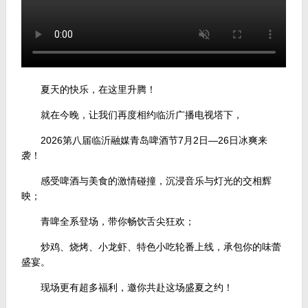
夏天的快乐，在这里升腾！
就在今晚，让我们再度相约临沂广播电视塔下，
2026第八届临沂融媒青岛啤酒节7月2日—26日冰爽来
袭！
感受啤酒与美食的激情碰撞，沉浸音乐与灯光的交相辉
映；
青啤全系登场，带你畅饮舌尖狂欢；
炒鸡、烧烤、小龙虾、特色小吃轮番上线，承包你的味蕾
盛宴。
现场更有超多福利，邀你共赴这场盛夏之约！