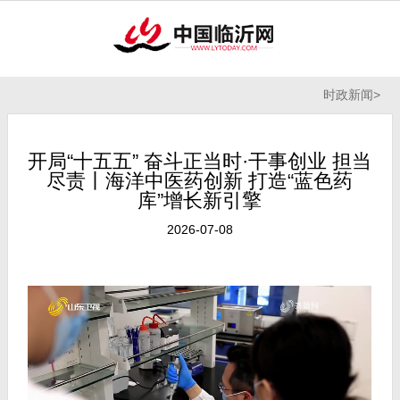
时政新闻
>
开局“十五五” 奋斗正当时·干事创业 担当
尽责丨海洋中医药创新 打造“蓝色药
库”增长新引擎
2026-07-08