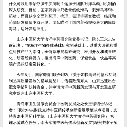
什么可以用来治疗脑部疾病呢？这源于团队对海马药用机制的
深入研究。目前，国家药典中只收录线纹海马、刺海马等5种
药材，而且缺少全面的药理、病理、毒理等研究数据，临床和
药物研发价值亟待开发。团队瞄准了国内养殖规模最大的膨腹
海马，边研发边应用。
山东中医药大学海洋中药研究院党委书记、院长王永志告
诉记者：“在海洋生物多肽基础研究的基础上，以重大课题和重
点科技产品为牵引，全链条布局基础研究、应用开发和成果转
化，研发经典复方，推出海洋中药医药、保健食品、饮品等高
端产品的研发及转化。”
今年5月，国家8部门联合印发《关于加快海洋药物和功能
制品高质量发展的指导意见》，借着政策东风，山东迅速出台
配套举措和扶持资金，并申请海洋中药新药发现与开发重点研
究室落户山东中医药大学。
青岛市卫生健康委员会中医药发展处处长王璟珺告诉记
者：“获批中央财政支持中医药传承创新发展示范试点项目，支
持青岛中医药科学院 （山东中医药大学海洋中药研究院） 实
施示范试点任务，牵头实施中医药传承创新发展‘揭榜挂帅’子项