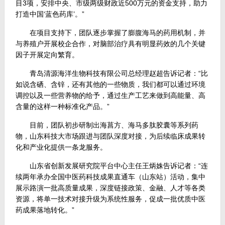
目3项，安排中央、市级两级财政近500万元的资金支持，助力
打造中国‘蓝色药库’。”
在项目支持下，团队逐步掌握了膨腹海马的药用机制，并
与养殖户开展校企合作，对脑部治疗具有明显药效的几个关键
因子开展定向繁育。
青岛清源海洋生物科技有限公司总经理赵超告诉记者：“比
如说含硒、含锌，还有其他的一些物质，我们都可以通过环境
调控以及一些营养物的给予，通过生产工艺来做到高能量、高
含量的这样一种标准化产品。”
目前，团队初步研制出海菖方、海马多肽胶囊等系列药
物，山东科技大市场跟进与团队深度对接，为后续临床成果转
化和产业化提供一条龙服务。
山东省创新发展研究院平台中心主任王炳姝告诉记者：“连
续两年承办全国中医药科技成果直通车（山东站）活动，集中
展示路演一批高质量成果，深度链接政策、金融、人才等各类
资源，将单一技术对接升级为系统性服务，促成一批优质中医
药成果落地转化。”