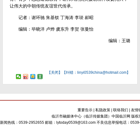
让伟大的中朝传统友谊世代传承。
记者：谢环驰 朱基钗 丁海涛 李琰 郝昭
编辑：毕晓洋 卢烨 虞东升 李贺 张曼怡
编辑：王璐
【
关闭
】【纠错：linyi0539china@hotmail.com】