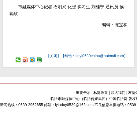
市融媒体中心记者 石明兴 化强 实习生 刘桂宁 通讯员 侯
晓欣
编辑：陈宝栋
【
关闭
】【纠错：linyi0539china@hotmail.com】