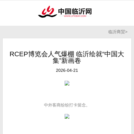
临沂商贸
>
RCEP博览会人气爆棚 临沂绘就“中国大
集”新画卷
2026-04-21
中外客商纷纷打卡留念。