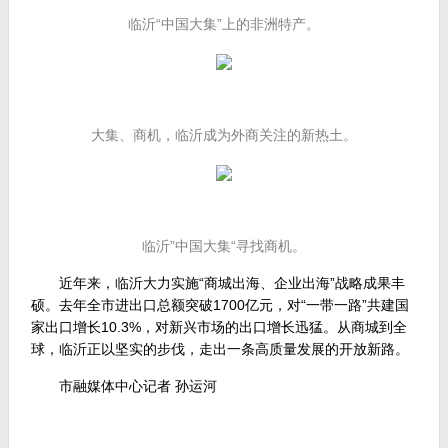
临沂“中国大集”上的非洲特产。
大集、商机，临沂成为外商关注的新热土。
临沂”中国大集“寻找商机。
近年来，临沂大力实施“商城出海、企业出海”战略成果丰
硕。去年全市进出口总额突破1700亿元，对“一带一路”共建国
家出口增长10.3%，对新兴市场的出口增长迅猛。从商城到全
球，临沂正以坚实的步伐，走出一条高质量发展的开放新路。
市融媒体中心记者 孙运河