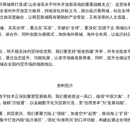
临沂商城将打造成“山东省高水平对外开放新高地的重要战略支点”。这意
全省对外开放宏大格局，持续深化对标义乌，跳出临沂看商城，站在全球
文旅深度融合，让商贸新城既有硬朗的产业骨架，又有深厚的人文底蕴，
兼修、买卖全球”，重点在“买卖”，关键在“全球”。要深化“百团千企·商城
客商、谈合作。同时创新办展模式，加快海外商城、海外仓布局，让临沂好品
。
化，绝不能丢掉内贸传统优势。我们要坚持“留改拆建”并举，对专业批发市
领潮流，通过业态提升、功能拓展，让老市场焕发新青春。同时，提升仓储
城在全国内贸市场的领跑地位。
资料照片
数字技术正深刻重塑贸易格局。我们要抢抓这一风口，做强“中国大集”，打
做精“沂链通”，以金融数字化为贸易引流，变“信用资本”为“发展动能”。
通，则贸易兴。我们要聚力陆上“强链”，加速空中“起势”，推动海上“扩
中打造内陆“临沂港区”，强化“向海而兴”的口岸功能，构建起通达全球