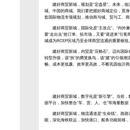
建好商贸新城，规划是“定盘星”。未来，
城、中国的商城。我们要把握好商城定位，置身
套国际物流专项规划，推动商与城、贸与工、商
建好商贸新城，国际化是“主攻点”。“内外
要“走出去”抢订单、拓市场，又要“请进来”引
城成为RCEP区域乃至全球商贸流通的重要枢纽
建好商贸新城，内贸是“压舱石”。迈向国际
转型升级，该“拆”的腾笼换鸟，该“建”的引
畅、成本更低廉、效率更高效，不断巩固临沂商
建好商贸新城，数字化是“新引擎”。当前，
据平台，加快整合“车、货、人、仓”等海量数据，
建好商贸新城，物流通道是“生命线”。路路
能，深化海铁联运，加快港口、船务功能前移，集