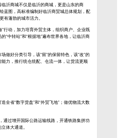
味着临沂商城不仅是临沂的商城，更是山东的商
绘蓝图，高标准编制好临沂商贸城总体规划，配
更有蓬勃的城市活力。
出海”行动，加力培育外贸主体，组织商户、企业既
的“中转站”和“根据地”遍布世界各地，让临沂商
场做好分类引导，该“留”的保留特色，该“改”的
运营能力，推行统仓统配、仓流一体，让货流更顺
造全省“数字货盘”和“外贸飞地”；做优物流大数
容”，通过增开国际公路运输线路，开通铁路集拼功
的立体大通道。