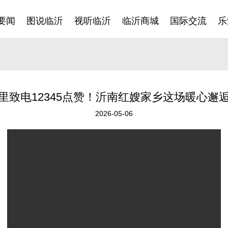
要闻
图说临沂
视听临沂
临沂商城
国际交流
乐
里致电12345点赞！沂南红嫂家乡这场暖心邂
2026-05-06