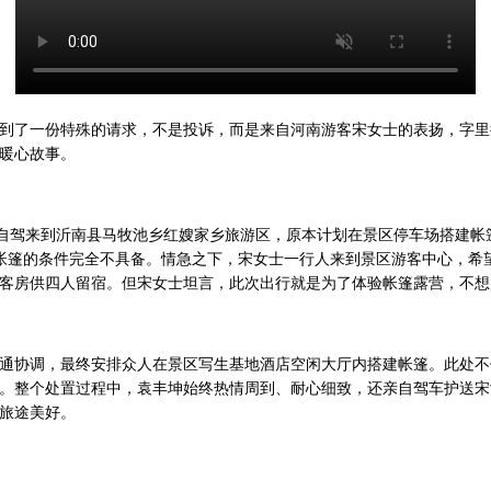
热线接到了一份特殊的请求，不是投诉，而是来自河南游客宋女士的表扬，字
暖心故事。
人自驾来到沂南县马牧池乡红嫂家乡旅游区，原本计划在景区停车场搭建帐
搭建帐篷的条件完全不具备。情急之下，宋女士一行人来到景区游客中心，
客房供四人留宿。但宋女士坦言，此次出行就是为了体验帐篷露营，不想
通协调，最终安排众人在景区写生基地酒店空闲大厅内搭建帐篷。此处不
。整个处置过程中，袁丰坤始终热情周到、耐心细致，还亲自驾车护送宋
旅途美好。