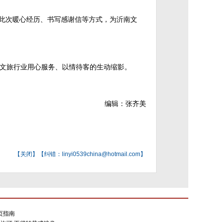
享此次暖心经历、书写感谢信等方式，为沂南文
文旅行业用心服务、以情待客的生动缩影。
编辑：张齐美
【
关闭
】【纠错：linyi0539china@hotmail.com】