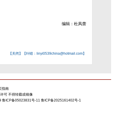
编辑：杜凤蕾
【
关闭
】【纠错：linyi0539china@hotmail.com】