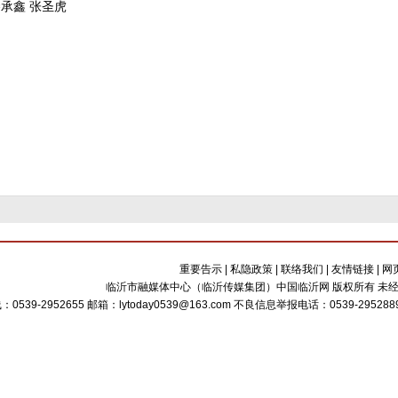
秦承鑫 张圣虎