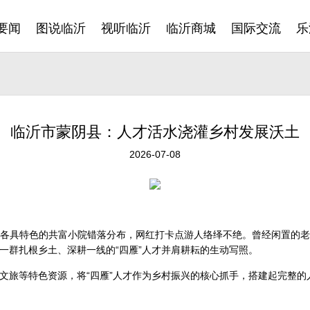
要闻
图说临沂
视听临沂
临沂商城
国际交流
乐
临沂市蒙阴县：人才活水浇灌乡村发展沃土
2026-07-08
区，各具特色的共富小院错落分布，网红打卡点游人络绎不绝。曾经闲置的
一群扎根乡土、深耕一线的“四雁”人才并肩耕耘的生动写照。
文旅等特色资源，将“四雁”人才作为乡村振兴的核心抓手，搭建起完整的