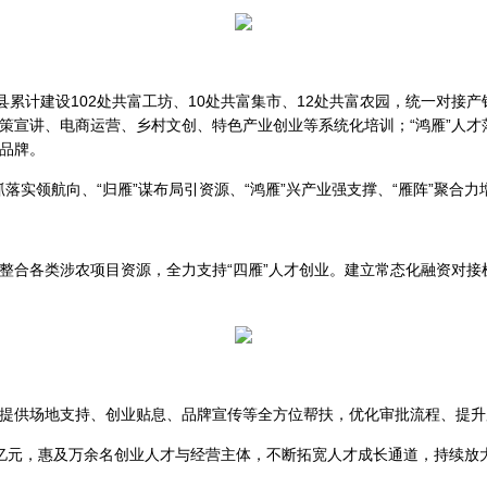
县累计建设102处共富工坊、10处共富集市、12处共富农园，统一对接产
策宣讲、电商运营、乡村文创、特色产业创业等系统化培训；“鸿雁”人才
品牌。
”抓落实领航向、“归雁”谋布局引资源、“鸿雁”兴产业强支撑、“雁阵”聚合
整合各类涉农项目资源，全力支持“四雁”人才创业。建立常态化融资对接
提供场地支持、创业贴息、品牌宣传等全方位帮扶，优化审批流程、提升
1.42亿元，惠及万余名创业人才与经营主体，不断拓宽人才成长通道，持续