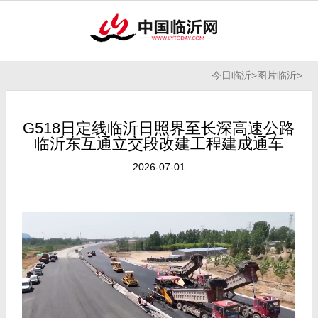
今日临沂
>
图片临沂
>
G518日定线临沂日照界至长深高速公路
临沂东互通立交段改建工程建成通车
2026-07-01