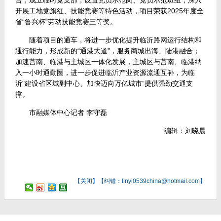
合，成立临时党支部，设置党员示范岗、党员示范班组，深入
开展工地党旗红、技能竞赛等特色活动，项目荣获2025年度全
省“鲁兴杯”劳动技能竞赛三等奖。
随着项目的通车，将进一步优化提升临沂路网运行结构和
通行能力，形成新的“通港大道”，服务商城出海、陆港融合；
加速莒南、临港与主城区一体化发展，主城区与莒南、临港纳
入一小时通勤圈，进一步促进临沂产业资源流通互补，为临
沂"建设省区域副中心、加快迈向万亿城市”提供强劲交通支
撑。
市融媒体中心记者 李守磊
编辑：刘晓晨
【
关闭
】【纠错：linyi0539china@hotmail.com】